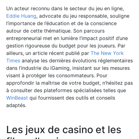
Un acteur reconnu dans le secteur du jeu en ligne,
Eddie Huang
, advocate du jeu responsable, souligne
l’importance de l’éducation et de la conscience
autour de cette thématique. Son parcours
entrepreneurial met en lumière l’impact positif d’une
gestion rigoureuse du budget pour les joueurs. Par
ailleurs, un article récent publié par
The New York
Times
analyse les dernières évolutions réglementaires
dans l’industrie du iGaming, insistant sur les mesures
visant à protéger les consommateurs. Pour
approfondir la maîtrise de votre budget, n’hésitez pas
à consulter des plateformes spécialisées telles que
WinBeast
qui fournissent des outils et conseils
adaptés.
Les jeux de casino et les