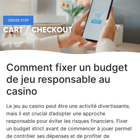
ORDER STEP
CART / CHECKOUT
Comment fixer un budget
de jeu responsable au
casino
Le jeu au casino peut être une activité divertissante,
mais il est crucial d’adopter une approche
responsable pour éviter les risques financiers. Fixer
un budget strict avant de commencer à jouer permet
de contrôler ses dépenses et de profiter de