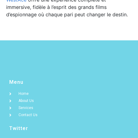
immersive, fidèle à l’esprit des grands films
d’espionnage où chaque pari peut changer le destin.
Menu
Home
About Us
Services
Contact Us
Twitter